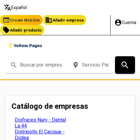
translate
Español
web
business
Create WebSite
Añadir empresa
account_circle
Cuenta
local_offer
Añadir producto
search
search
place
Catálogo de empresas
Disfraces Nury - Dental
La 44
Distripollo El Cacique -
Diidea