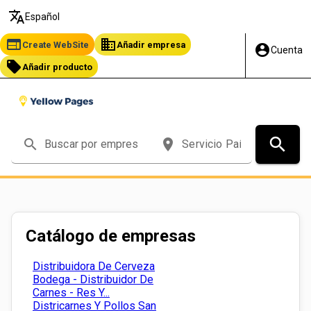
translate
Español
web
business
Create WebSite
Añadir empresa
account_circle
Cuenta
local_offer
Añadir producto
search
search
place
Catálogo de empresas
Distribuidora De Cerveza
Bodega - Distribuidor De
Carnes - Res Y...
Districarnes Y Pollos San