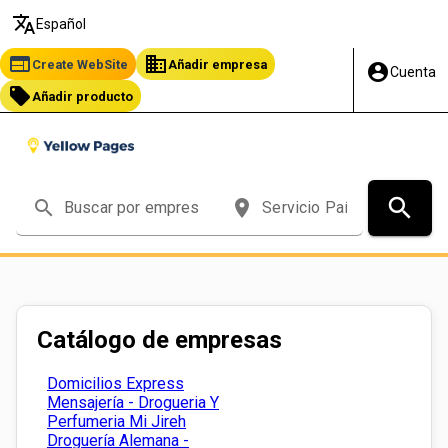
translate
Español
web
business
Create WebSite
Añadir empresa
account_circle
Cuenta
local_offer
Añadir producto
search
search
place
Catálogo de empresas
Domicilios Express
Mensajería - Drogueria Y
Perfumeria Mi Jireh
Droguería Alemana -