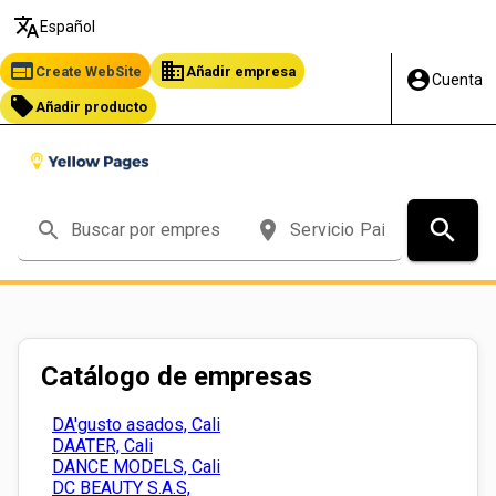
translate
Español
web
business
Create WebSite
Añadir empresa
account_circle
Cuenta
local_offer
Añadir producto
search
search
place
Catálogo de empresas
DA'gusto asados, Cali
DAATER, Cali
DANCE MODELS, Cali
DC BEAUTY S.A.S,