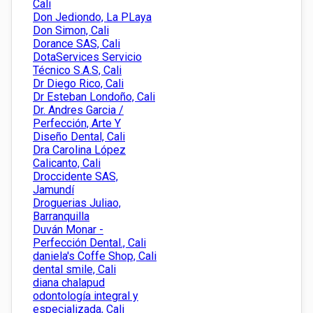
Cali
Don Jediondo, La PLaya
Don Simon, Cali
Dorance SAS, Cali
DotaServices Servicio
Técnico S.A.S, Cali
Dr Diego Rico, Cali
Dr Esteban Londoño, Cali
Dr. Andres Garcia /
Perfección, Arte Y
Diseño Dental, Cali
Dra Carolina López
Calicanto, Cali
Droccidente SAS,
Jamundí
Droguerias Juliao,
Barranquilla
Duván Monar -
Perfección Dental., Cali
daniela's Coffe Shop, Cali
dental smile, Cali
diana chalapud
odontología integral y
especializada, Cali