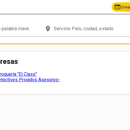
web
Crea
place
presas
oguería "El Class"
etectives Privados Asesores-