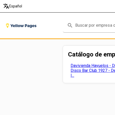
translate
Español
search
Catálogo de em
Davivienda Hayuelos - Dr
Disco Bar Club 1927 - D
I...