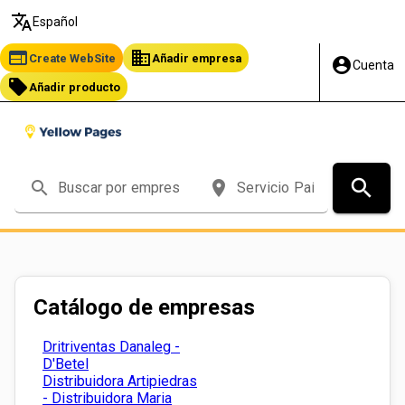
translate
Español
web
business
Create WebSite
Añadir empresa
account_circle
Cuenta
local_offer
Añadir producto
search
search
place
Catálogo de empresas
Dritriventas Danaleg -
D'Betel
Distribuidora Artipiedras
- Distribuidora Maria