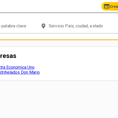
web
Crea
place
presas
xtra Economica Uno
strihelados Don Mario