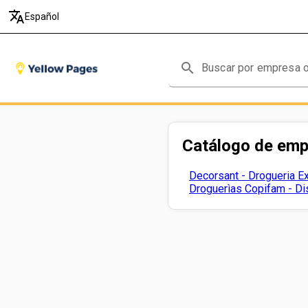
translate
Español
search
Catálogo de em
Decorsant - Drogueria E
Droguerìas Copifam - Di