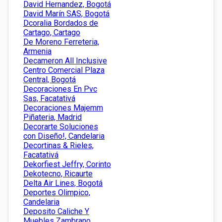
David Hernandez, Bogotá
David Marín SAS, Bogotá
Dcoralia Bordados de
Cartago, Cartago
De Moreno Ferreteria,
Armenia
Decameron All Inclusive
Centro Comercial Plaza
Central, Bogotá
Decoraciones En Pvc
Sas, Facatativá
Decoraciones Majemm
Piñateria, Madrid
Decorarte Soluciones
con Diseño!, Candelaria
Decortinas & Rieles,
Facatativá
Dekorfiest Jeffry, Corinto
Dekotecno, Ricaurte
Delta Air Lines, Bogotá
Deportes Olimpico,
Candelaria
Deposito Caliche Y
Muebles Zambrano,