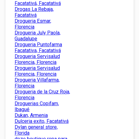
Facatativá, Facatativá
Drogas La Rebaja,
Facatativá
Drogueria Esmar,
Florencia
Drogueria July Paola,
Guadalupe
Drogueria Puntofarma
Facatativa, Facatativá
Drogueria Servisalud
Florencia, Florencia
Drogueria Servisalud
Florencia, Florencia
Drogueria Villafarma,
Florencia
Drogueria de la Cruz Roja,
Florencia
Droguerias Copifam,
Ibagué
Dukan, Armenia
Dulceria exito, Facatativá
Dylan general store,
Florida
deze boutique ropa para