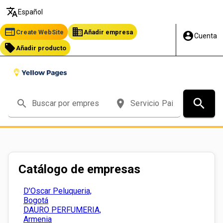
translate
Español
web
business
Create WebSite
Añadir empresa
account_circle
Cuenta
local_offer
Añadir producto
search
search
place
Catálogo de empresas
D'Oscar Peluqueria,
Bogotá
DAURO PERFUMERIA,
Armenia