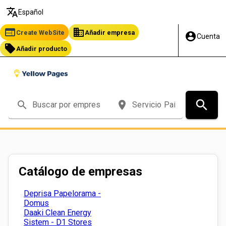
translate
Español
web
business
Create WebSite
Añadir empresa
account_circle
Cuenta
local_offer
Añadir producto
search
search
place
Catálogo de empresas
Deprisa Papelorama -
Domus
Daaki Clean Energy
Sistem - D1 Stores