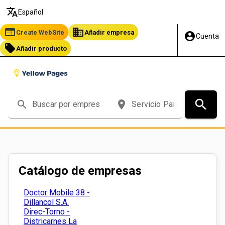
translate
Español
web
business
Create WebSite
Añadir empresa
account_circle
Cuenta
local_offer
Añadir producto
search
search
place
Catálogo de empresas
Doctor Mobile 38 -
Dillancol S.A.
Direc-Torno -
Districarnes La